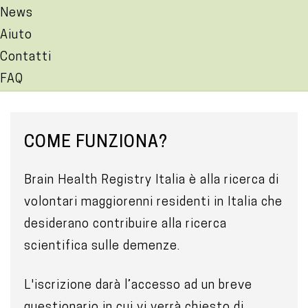
News
Aiuto
Contatti
FAQ
M
COME FUNZIONA?
a
i
Brain Health Registry Italia è alla ricerca di
n
volontari maggiorenni residenti in Italia che
c
desiderano contribuire alla ricerca
o
scientifica sulle demenze.
n
t
L'iscrizione darà l’accesso ad un breve
e
questionario in cui vi verrà chiesto di