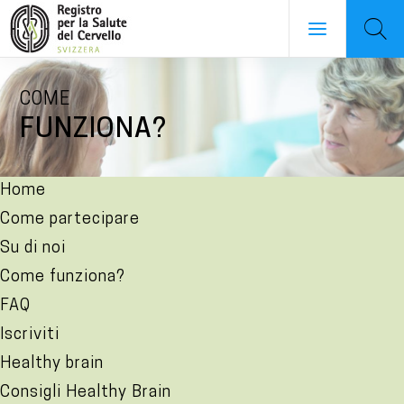
Salta
COME
al
FUNZIONA?
contenuto
principale
NAVIGATION
Home
PRINCIPALE
Come partecipare
Su di noi
Come funziona?
FAQ
Iscriviti
Healthy brain
Consigli Healthy Brain